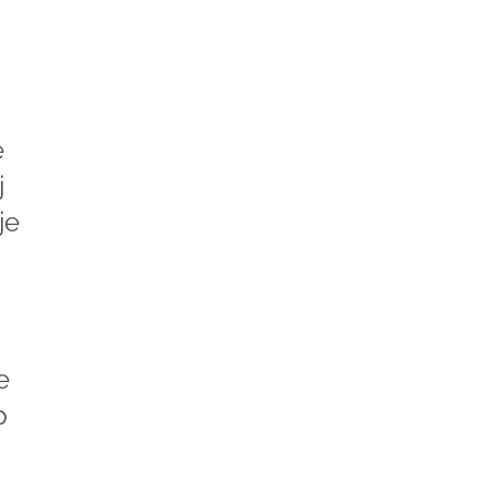
e
j
je
e
p