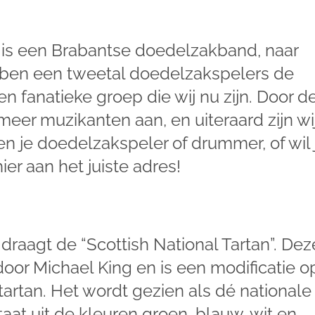
 is een Brabantse doedelzakband, naar
ebben een tweetal doedelzakspelers de
n fanatieke groep die wij nu zijn. Door d
meer muzikanten aan, en uiteraard zijn wi
en je doedelzakspeler of drummer, of wil 
ier aan het juiste adres!
draagt de “Scottish National Tartan”. Dez
door Michael King en is een modificatie o
rtan. Het wordt gezien als dé nationale
staat uit de kleuren groen, blauw, wit en