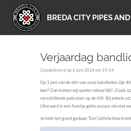
Ga
direct
BREDA CITY PIPES AN
naar
de
hoofdinhoud
Verjaardag bandli
Gepubliceerd op 6 juni 2024 om 19:54
Op 1 juni vierde één van onze bandleden zijn 40
dan? Dan komen wij spelen natuurlijk!! Zoals op
verschillende patronen op de Kilt. Bij enkele u
Uiteraard is een feestje géén excuus om niet mee
Je hebt het goed gedaan Ton! Gefeliciteerd met