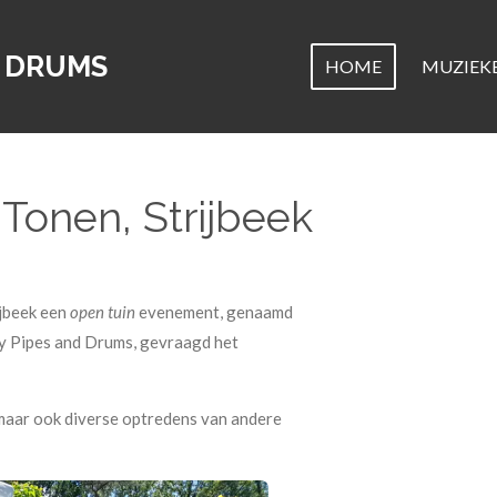
D DRUMS
HOME
MUZIEK
Tonen, Strijbeek
ijbeek een
open tuin
evenement, genaamd
 City Pipes and Drums, gevraagd het
 maar ook diverse optredens van andere