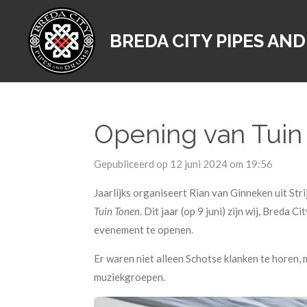
Ga
direct
BREDA CITY PIPES AN
naar
de
hoofdinhoud
Opening van Tuin 
Gepubliceerd op 12 juni 2024 om 19:56
Jaarlijks organiseert Rian van Ginneken uit Str
Tuin Tonen
. Dit jaar (op 9 juni) zijn wij, Breda
evenement te openen.
Er waren niet alleen Schotse klanken te horen,
muziekgroepen.