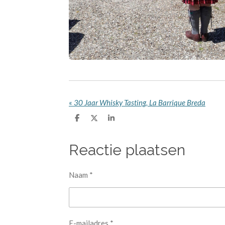
«
30 Jaar Whisky Tasting, La Barrique Breda
D
D
S
e
e
h
l
e
a
e
l
r
Reactie plaatsen
n
e
Naam *
E-mailadres *