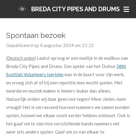
Ga
BREDA CITY PIPES AND DRUMS
direct
naar
de
Spontaan bezoek
hoofdinhoud
Gepubliceerd op 4 augustus 2024 om 21:22
(
Deutsch unten
)
Laatst sprong er een mailtje in de mailbox van
Breda City Pipes and Drums. Een speler van het Duitse
58th
Scottish Volunteers Iserlohn
was in de buurt voor zijn werk,
en vroeg zich af of hij een repetitie mee mocht spelen. Met
meerderen muziek maken is immers leuker dan alleen.
Natuurlijk zeiden wij daar geen nee tegen! Meer zielen, meer
vreugd! Het is verrassend hoeveel nummers we samen konden
spelen, hoewel we elkaar nooit eerder hebben ontmoet. Ook is
het gaaf om te zien hoe verschillende bands nummers nèt
weer iets anders spelen. Gaaf om zo van elkaar te